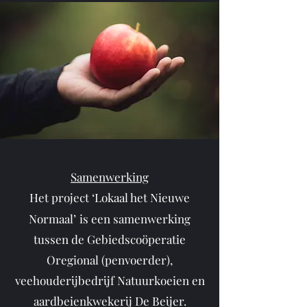
Samenwerking
Het project ‘
Lokaal het Nieuwe
Normaal’
is een samenwerking
tussen de Gebiedscoöperatie
Oregional (penvoerder),
veehouderijbe
d
rijf Natuurkoeien en
aardbeienkwekerij De Beijer.