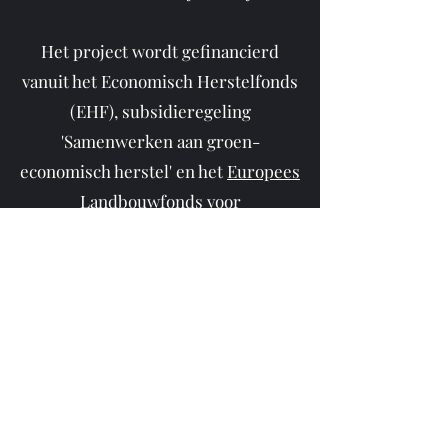
Het project wordt gefinancierd
vanuit het Economisch Herstelfonds
(EHF), subsidieregeling
'Samenwerken aan groen-
economisch herstel' en het
Europees
Landbouwfonds voor
Plattelandsontwikkeling (ELFPO
). De
subsidie bedraagt €393.600,-.
Looptijd
2022-2024
Contactpersoon
Projectleider Gerard Titulaer